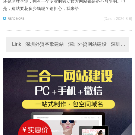
还是老牌企业，拥有一个专业的独立官方网站都是必不可少的。但
是，建站要花多少钱呢？别担心，我来给...
[
Date：2026-8-6]
Link
深圳外贸谷歌建站
深圳外贸网站建设
深圳多
语言网站制作
三行网络专注深圳企业、工厂、出口贸易公司网站建设/
深圳英文网站制作
深圳外贸独立站建站
深圳谷歌外贸建站
设计/制作：福田区、罗湖区、南山区、盐田区、宝安区、
Link
深圳外贸网站建设/设计/制作：福田区、罗湖区、
深圳外贸英文建站
龙岗区
南山区、盐田区、宝安区、龙岗区
Link
深圳google外贸网站建设/谷歌独立站制作/英文
网站设计：福田区、罗湖区、南山区、盐田区、宝安区、
龙岗区