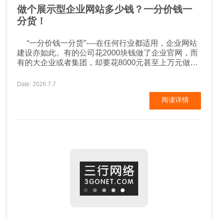
做个展示型企业网站多少钱？一分价钱一
分货！
“一分价钱一分货”----在任何行业都适用，企业网站
建设亦如此。有的公司花2000块钱做了企业官网，而
有的大企业或者集团，却要花8000元甚至上万元做官
网，之间有什么区别呢？其实企业官网的内容，就那
么几块，公司简介、产品中心、新闻中心、案例展示
Date: 2026.7.7
等，差别不是特别的大。2000元的网站，无所谓设
阅读详情
计，把相关内容排列展示即可。而8000元的网站，需
要的不仅仅是简单的内容堆叠，企业的特色、优...