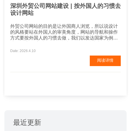
深圳外贸公司网站建设 | 按外国人的习惯去
设计网站
外贸公司网站的目的是让外国商人浏览，所以说设计
的风格要站在外国人的审美角度，网站的导航和操作
方式要按外国人的习惯去做，我们以发达国家为例来
讲： 欧美 欧美地区的网站以稳健、简洁为主，底色以
白蓝等浅色为主，白色为底；用不同深度的颜色划分
Date: 2026.4.10
网站的各个区域。网站整体看上去要简单大方，图文
阅读详情
要有理有据，网站的颜色不要太鲜艳，也不喜欢太多
的动画。 韩国 韩国网站的特点是色彩华丽，颜色厚
重...
最近更新