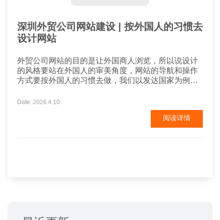
深圳外贸公司网站建设 | 按外国人的习惯去
设计网站
外贸公司网站的目的是让外国商人浏览，所以说设计
的风格要站在外国人的审美角度，网站的导航和操作
方式要按外国人的习惯去做，我们以发达国家为例来
讲： 欧美 欧美地区的网站以稳健、简洁为主，底色以
白蓝等浅色为主，白色为底；用不同深度的颜色划分
Date: 2026.4.10
网站的各个区域。网站整体看上去要简单大方，图文
阅读详情
要有理有据，网站的颜色不要太鲜艳，也不喜欢太多
的动画。 韩国 韩国网站的特点是色彩华丽，颜色厚
重...