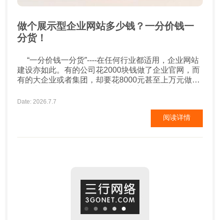
做个展示型企业网站多少钱？一分价钱一
分货！
“一分价钱一分货”----在任何行业都适用，企业网站
建设亦如此。有的公司花2000块钱做了企业官网，而
有的大企业或者集团，却要花8000元甚至上万元做官
网，之间有什么区别呢？其实企业官网的内容，就那
么几块，公司简介、产品中心、新闻中心、案例展示
Date: 2026.7.7
等，差别不是特别的大。2000元的网站，无所谓设
阅读详情
计，把相关内容排列展示即可。而8000元的网站，需
要的不仅仅是简单的内容堆叠，企业的特色、优...