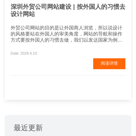
深圳外贸公司网站建设 | 按外国人的习惯去
设计网站
外贸公司网站的目的是让外国商人浏览，所以说设计
的风格要站在外国人的审美角度，网站的导航和操作
方式要按外国人的习惯去做，我们以发达国家为例来
讲： 欧美 欧美地区的网站以稳健、简洁为主，底色以
白蓝等浅色为主，白色为底；用不同深度的颜色划分
Date: 2026.4.10
网站的各个区域。网站整体看上去要简单大方，图文
阅读详情
要有理有据，网站的颜色不要太鲜艳，也不喜欢太多
的动画。 韩国 韩国网站的特点是色彩华丽，颜色厚
重...
最近更新