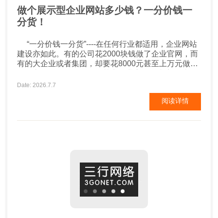
做个展示型企业网站多少钱？一分价钱一
分货！
“一分价钱一分货”----在任何行业都适用，企业网站
建设亦如此。有的公司花2000块钱做了企业官网，而
有的大企业或者集团，却要花8000元甚至上万元做官
网，之间有什么区别呢？其实企业官网的内容，就那
么几块，公司简介、产品中心、新闻中心、案例展示
Date: 2026.7.7
等，差别不是特别的大。2000元的网站，无所谓设
阅读详情
计，把相关内容排列展示即可。而8000元的网站，需
要的不仅仅是简单的内容堆叠，企业的特色、优...