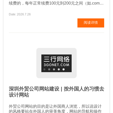
续费的，每年正常续费100元到200元之间（如.com
.net），如果有特殊域名后缀的话，可能会更高一些。
第二、空间 空间也称之为服务器，这个要看企业网站
Date: 2026.7.26
的类型了，需求量有多少，配置也需要考虑，费用多
阅读详情
少不一，不过一般正常的企业网站，空间费用差不多
每年一千到2千元。 ...
深圳外贸公司网站建设 | 按外国人的习惯去
设计网站
外贸公司网站的目的是让外国商人浏览，所以说设计
的风格要站在外国人的审美角度，网站的导航和操作