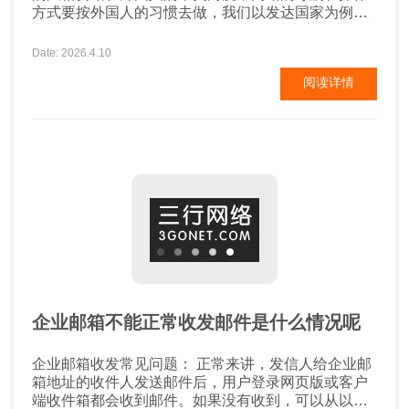
方式要按外国人的习惯去做，我们以发达国家为例来
讲： 欧美 欧美地区的网站以稳健、简洁为主，底色以
白蓝等浅色为主，白色为底；用不同深度的颜色划分
Date: 2026.4.10
网站的各个区域。网站整体看上去要简单大方，图文
阅读详情
要有理有据，网站的颜色不要太鲜艳，也不喜欢太多
的动画。 韩国 韩国网站的特点是色彩华丽，颜色厚
重...
企业邮箱不能正常收发邮件是什么情况呢
企业邮箱收发常见问题： 正常来讲，发信人给企业邮
箱地址的收件人发送邮件后，用户登录网页版或客户
端收件箱都会收到邮件。如果没有收到，可以从以下