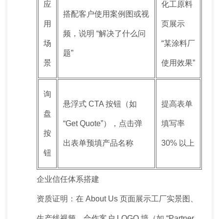
应
化工原料
搭配客户使用案例图或视
用
页展示
频，说明 “解决了什么问
场
“某涂料厂
题”
景
使用效果”
询
悬浮式 CTA 按钮（如
提高表单
盘
“Get Quote”），点击弹
填写率
按
出表单预填产品名称
30% 以上
钮
企业信任体系搭建
资质证明：在 About Us 页面展示工厂实景图、
生产线视频、合作客户 LOGO 墙（如 “Partner