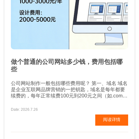
做个普通的公司网站多少钱，费用包括哪
些
公司网站制作一般包括哪些费用呢？ 第一、域名 域名
是企业互联网品牌营销的一把钥匙，域名是每年都要
续费的，每年正常续费100元到200元之间（如.com
.net），如果有特殊域名后缀的话，可能会更高一些。
第二、空间 空间也称之为服务器，这个要看企业网站
Date: 2026.7.26
的类型了，需求量有多少，配置也需要考虑，费用多
阅读详情
少不一，不过一般正常的企业网站，空间费用差不多
每年一千到2千元。 ...