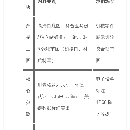
内容要点
示例场景
块
产
高清白底图（符合亚马逊
机械零件
品
/ 独立站标准），附加 3-
展示齿轮
主
5 张细节图（如接口、材
咬合动态
图
质特写）
图
核
电子设备
用表格罗列尺寸、材质、
心
标注
认证（CE/FCC 等），关
参
“IP68 防
键数据标红突出
数
水等级”