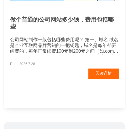
做个普通的公司网站多少钱，费用包括哪
些
公司网站制作一般包括哪些费用呢？ 第一、域名 域名
是企业互联网品牌营销的一把钥匙，域名是每年都要
续费的，每年正常续费100元到200元之间（如.com
.net），如果有特殊域名后缀的话，可能会更高一些。
第二、空间 空间也称之为服务器，这个要看企业网站
Date: 2026.7.26
的类型了，需求量有多少，配置也需要考虑，费用多
阅读详情
少不一，不过一般正常的企业网站，空间费用差不多
每年一千到2千元。 ...