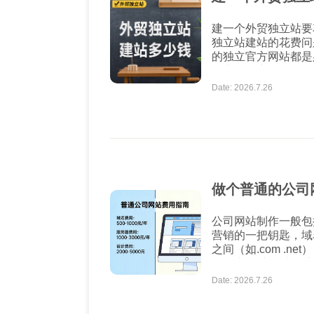
建一个外贸独立站要花多少钱？ 嘿，小伙伴们
独立站建站的花费问
的独立官方网站都是
我来给你详细解析一下！💸 域名注册费用 首先，你
你的网址。常见的域名
Date: 2026.7.26
百元不...
做个普通的公司
公司网站制作一般包括哪些费用呢？ 第
营销的一把钥匙，域
之间（如.com .n
二、空间 空间也称之为服务器，这个要看企业网站的类型了，需求量有
多少，配置也需要考
Date: 2026.7.26