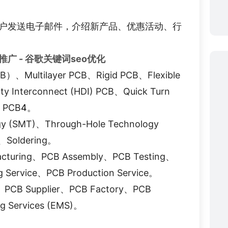
户发送电子邮件，介绍新产品、优惠活动、行
推广 - 谷歌关键词seo优化
CB）、Multilayer PCB、Rigid PCB、Flexible
y Interconnect (HDI) PCB、Quick Turn
 PCB
4
。
gy (SMT)、Through-Hole Technology
g、Soldering。
cturing、PCB Assembly、PCB Testing、
g Service、PCB Production Service。
、PCB Supplier、PCB Factory、PCB
ng Services (EMS)。