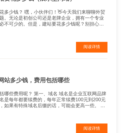
！👋今天我们来聊聊外贸
题。无论是初创公司还是老牌企业，拥有一个专业
必不可少的。但是，建站要花多少钱呢？别担心，
得有个域名，也就是
后缀有.com、.cn等，每年费用大约在几十元至几
阅读详情
网站多少钱，费用包括哪些
一、域名 域名是企业互联网品牌
名是每年都要续费的，每年正常续费100元到200元
et），如果有特殊域名后缀的话，可能会更高一些。 第
虑，费用多少不一，不过一般正常的企业网站，空
间费用差不多每年一千到2千元。 ...
阅读详情