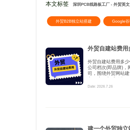
本文标签
深圳PCB线路板工厂 - 外贸英
外贸B2B独立站搭建
Googl
外贸自建站费用
外贸自建站费用多少
公司档次(即品牌)，网站设
司，围绕外贸网站建
杂程度、售后服务、
要考虑的收费项目。
Date: 2026.7.26
费用一般与功能要求是成正比的。 一般
致有四类...
建一个外贸独立