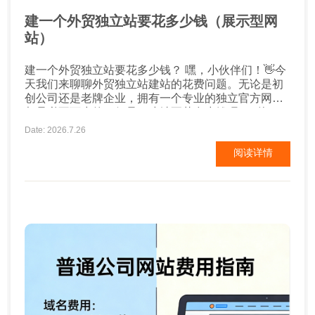
建一个外贸独立站要花多少钱（展示型网
站）
建一个外贸独立站要花多少钱？ 嘿，小伙伴们！👋今
天我们来聊聊外贸独立站建站的花费问题。无论是初
创公司还是老牌企业，拥有一个专业的独立官方网站
都是必不可少的。但是，建站要花多少钱呢？别担
心，我来给你详细解析一下！💸 域名注册费用 首
Date: 2026.7.26
先，你得有个域名，也就是你的网址。常见的域名后
阅读详情
缀有.com、.cn等，每年费用大约在几十元至几百元
不...