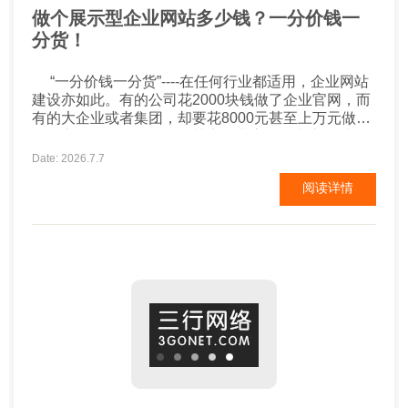
做个展示型企业网站多少钱？一分价钱一
分货！
“一分价钱一分货”----在任何行业都适用，企业网站
建设亦如此。有的公司花2000块钱做了企业官网，而
有的大企业或者集团，却要花8000元甚至上万元做官
网，之间有什么区别呢？其实企业官网的内容，就那
么几块，公司简介、产品中心、新闻中心、案例展示
Date: 2026.7.7
等，差别不是特别的大。2000元的网站，无所谓设
阅读详情
计，把相关内容排列展示即可。而8000元的网站，需
要的不仅仅是简单的内容堆叠，企业的特色、优...