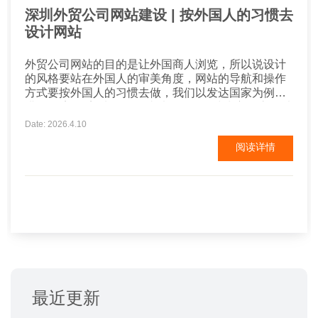
深圳外贸公司网站建设 | 按外国人的习惯去
设计网站
外贸公司网站的目的是让外国商人浏览，所以说设计
的风格要站在外国人的审美角度，网站的导航和操作
方式要按外国人的习惯去做，我们以发达国家为例来
讲： 欧美 欧美地区的网站以稳健、简洁为主，底色以
白蓝等浅色为主，白色为底；用不同深度的颜色划分
Date: 2026.4.10
网站的各个区域。网站整体看上去要简单大方，图文
阅读详情
要有理有据，网站的颜色不要太鲜艳，也不喜欢太多
的动画。 韩国 韩国网站的特点是色彩华丽，颜色厚
重...
最近更新