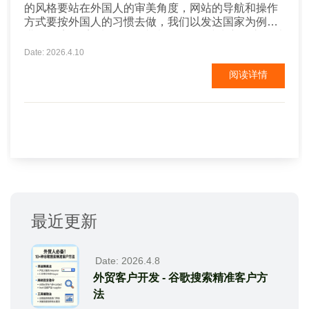
的风格要站在外国人的审美角度，网站的导航和操作
方式要按外国人的习惯去做，我们以发达国家为例来
讲： 欧美 欧美地区的网站以稳健、简洁为主，底色以
白蓝等浅色为主，白色为底；用不同深度的颜色划分
Date: 2026.4.10
网站的各个区域。网站整体看上去要简单大方，图文
阅读详情
要有理有据，网站的颜色不要太鲜艳，也不喜欢太多
的动画。 韩国 韩国网站的特点是色彩华丽，颜色厚
重...
最近更新
Date: 2026.4.8
外贸客户开发 - 谷歌搜索精准客户方
法