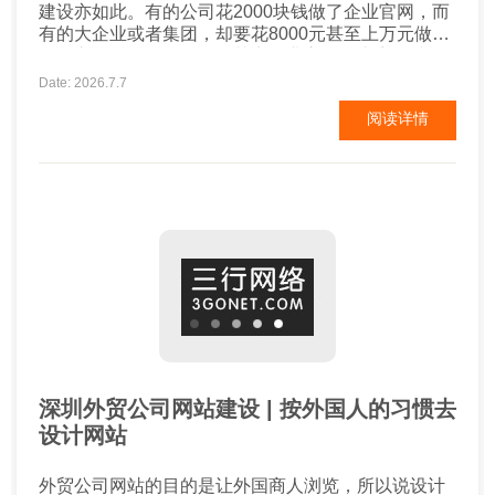
建设亦如此。有的公司花2000块钱做了企业官网，而
有的大企业或者集团，却要花8000元甚至上万元做官
网，之间有什么区别呢？其实企业官网的内容，就那
么几块，公司简介、产品中心、新闻中心、案例展示
Date: 2026.7.7
等，差别不是特别的大。2000元的网站，无所谓设
阅读详情
计，把相关内容排列展示即可。而8000元的网站，需
要的不仅仅是简单的内容堆叠，企业的特色、优...
深圳外贸公司网站建设 | 按外国人的习惯去
设计网站
外贸公司网站的目的是让外国商人浏览，所以说设计